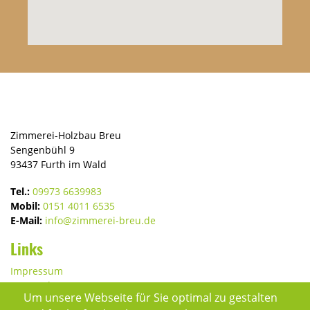
Zimmerei-Holzbau Breu
Sengenbühl 9
93437 Furth im Wald
Tel.:
09973 6639983
Mobil:
0151 4011 6535
E-Mail:
info@zimmerei-breu.de
Links
Impressum
Datenschutz
Um unsere Webseite für Sie optimal zu gestalten